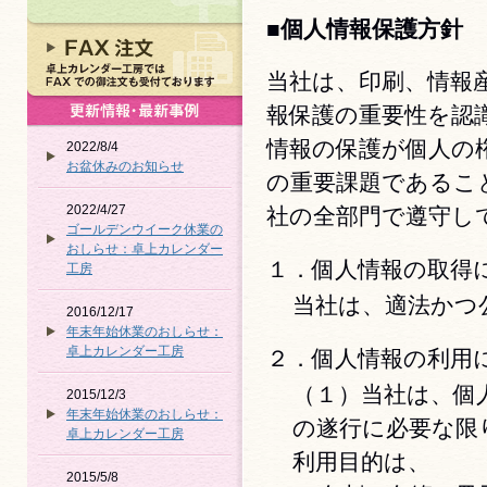
■個人情報保護方針
当社は、印刷、情報
報保護の重要性を認
情報の保護が個人の
2022/8/4
お盆休みのお知らせ
の重要課題であるこ
2022/4/27
社の全部門で遵守し
ゴールデンウイーク休業の
おしらせ：卓上カレンダー
１．個人情報の取得
工房
当社は、適法かつ
2016/12/17
年末年始休業のおしらせ：
卓上カレンダー工房
２．個人情報の利用
（１）当社は、個
2015/12/3
年末年始休業のおしらせ：
の遂行に必要な限
卓上カレンダー工房
利用目的は、
2015/5/8