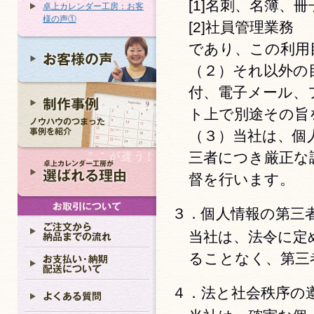
[1]名刺、名簿、
卓上カレンダー工房：お客
様の声①
[2]社員管理業務
であり、この利用
（２）それ以外の
付、電子メール、
ト上で別途その旨
（３）当社は、個
三者につき厳正な
督を行います。
３．個人情報の第三
当社は、法令に定
ることなく、第三
４．法と社会秩序の