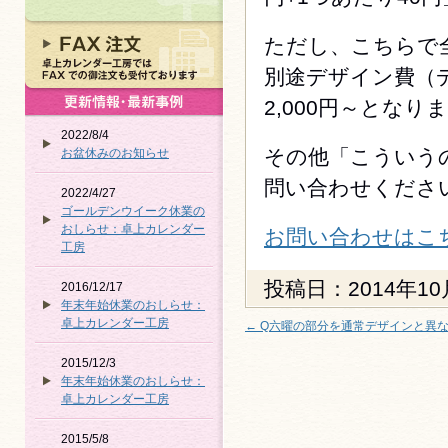
ただし、こちらで
別途デザイン費（
2,000円～とな
2022/8/4
その他「こういう
お盆休みのお知らせ
問い合わせくださ
2022/4/27
ゴールデンウイーク休業の
おしらせ：卓上カレンダー
お問い合わせはこ
工房
投稿日：2014年10
2016/12/17
年末年始休業のおしらせ：
卓上カレンダー工房
←
Q六曜の部分を通常デザインと異
2015/12/3
年末年始休業のおしらせ：
卓上カレンダー工房
2015/5/8