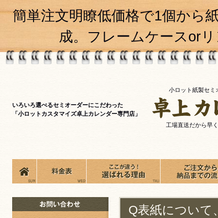
簡単注文明瞭低価格で1個から
成。フレームケースor
小ロット紙製セミ
いろいろ選べるセミオーダーにこだわった
「小ロットカスタマイズ卓上カレンダー専門店」
工場直送だから早
Q表紙について